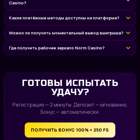
Casino?
Какие платёжные методы доступны на платформе?
Можно ли получить моментальный вывод выигрыша?
Где получить рабочее зеркало Norm Casino?
ГОТОВЫ ИСПЫТАТЬ
УДАЧУ?
Регистрация — 2 минуты. Депозит — мгновенно.
Бонус — автоматически.
ПОЛУЧИТЬ БОНУС 100% + 250 FS