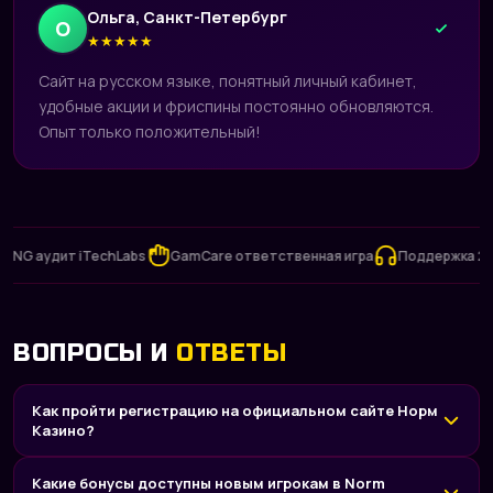
Ольга, Санкт-Петербург
О
★
★
★
★
★
Сайт на русском языке, понятный личный кабинет,
удобные акции и фриспины постоянно обновляются.
Опыт только положительный!
аудит iTechLabs
GamCare ответственная игра
Поддержка 24/7
ВОПРОСЫ И
ОТВЕТЫ
Как пройти регистрацию на официальном сайте Норм
Казино?
Какие бонусы доступны новым игрокам в Norm