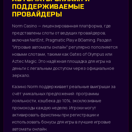
ПОДДЕРЖИВАЕМЫЕ
ПРОВАЙДЕРЫ
Norm Casino — лицензированная платформа, где
представлены слоты от ведущих провайдеров,
включая NetEnt, Pragmatic Play и BGaming. Раздел
"Игровые автоматы онлайн" регулярно пополняется
новыми слотами, такими как Gates of Olympus или
Aztec Magic. Это надёжная площадка для игры на
деньги с легальным доступом через официальное
зеркало.
Казино Norm поддерживает реальные выигрыши за
счёт уникальных предложений: программы
лояльности, кэшбека до 10%, эксклюзивные
промокоды каждую неделю. Игроки могут
активировать фриспины при регистрации и
использовать бонусы для игры в лучшие игровые
автоматы онлайн.