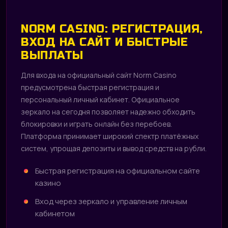
NORM CASINO: РЕГИСТРАЦИЯ,
ВХОД НА САЙТ И БЫСТРЫЕ
ВЫПЛАТЫ
Для входа на официальный сайт Norm Casino
предусмотрена быстрая регистрация и
персональный личный кабинет. Официальное
зеркало на сегодня позволяет надежно обходить
блокировки и играть онлайн без перебоев.
Платформа принимает широкий спектр платёжных
систем, упрощая депозиты и вывод средств на рубли.
Быстрая регистрация на официальном сайте
казино
Вход через зеркало и управление личным
кабинетом