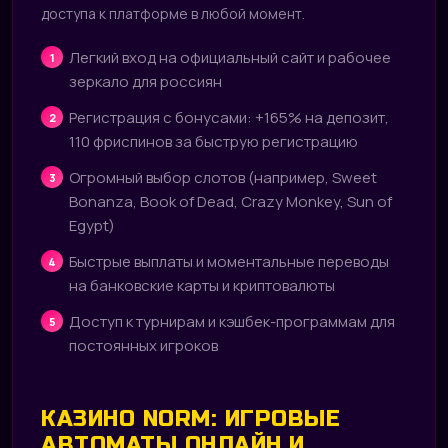
доступа к платформе в любой момент.
Легкий вход на официальный сайт и рабочее
зеркало для россиян
Регистрация с бонусами: +165% на депозит,
110 фриспинов за быструю регистрацию
Огромный выбор слотов (например, Sweet
Bonanza, Book of Dead, Crazy Monkey, Sun of
Egypt)
Быстрые выплаты и моментальные переводы
на банковские карты и криптовалюты
Доступ к турнирам и кэшбек-программам для
постоянных игроков
КАЗИНО NORM: ИГРОВЫЕ
АВТОМАТЫ ОНЛАЙН И