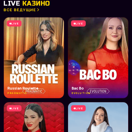
LIVE
КАЗИНО
ВСЕ ВЕДУЩИЕ
LIVE
LIVE
Russian Roulette
Bac Bo
PRAGMATIC
EVOLUTION
LIVE
LIVE