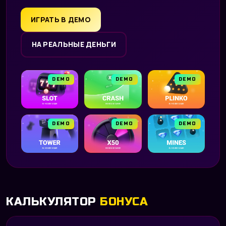
ИГРАТЬ В ДЕМО
НА РЕАЛЬНЫЕ ДЕНЬГИ
DEMO
DEMO
DEMO
DEMO
DEMO
DEMO
КАЛЬКУЛЯТОР
БОНУСА