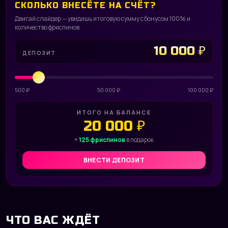
СКОЛЬКО ВНЕСЁТЕ НА СЧЁТ?
Двигай слайдер — увидишь итоговую сумму с бонусом 100% и
количество фриспинов
10 000 ₽
ДЕПОЗИТ
500 ₽
50 000 ₽
100 000 ₽
ИТОГО НА БАЛАНСЕ
NOR
20 000 ₽
+
125 фриспинов
в подарок
ВНЕСТИ ДЕПОЗИТ
ЧТО ВАС ЖДЁТ