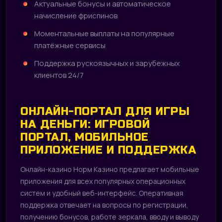
Актуальные бонусы и автоматическое
начисление фриспинов
Моментальные выплаты на популярные
платёжные сервисы
Поддержка рускоязычных и зарубежных
клиентов 24/7
ОНЛАЙН-ПОРТАЛ ДЛЯ ИГРЫ
НА ДЕНЬГИ: ИГРОВОЙ
ПОРТАЛ, МОБИЛЬНОЕ
ПРИЛОЖЕНИЕ И ПОДДЕРЖКА
Онлайн-казино Норм Казино предлагает мобильные
приложения для всех популярных операционных
систем и удобный веб-интерфейс. Оперативная
поддержка отвечает на вопросы по регистрации,
получению бонусов, работе зеркала, вводу и выводу