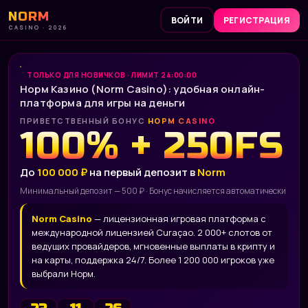
NORM
ВОЙТИ
РЕГИСТРАЦИЯ
CASINO · 2026
ТОЛЬКО ДЛЯ НОВИЧКОВ · ЛИМИТ 24:00:00
Норм Казино (Norm Casino): удобная онлайн-
платформа для игры на деньги
ПРИВЕТСТВЕННЫЙ БОНУС
НОРМ CASINO
100% + 250FS
До
100 000 ₽
на первый депозит в
Norm
Минимальный депозит — 500 ₽ · Бонус начисляется автоматически
Norm Casino
— лицензионная игровая платформа с
международной лицензией Curaçao. 2 000+ слотов от
ведущих провайдеров, мгновенные выплаты в крипту и
на карты, поддержка 24/7. Более 1 200 000 игроков уже
выбрали Норм.